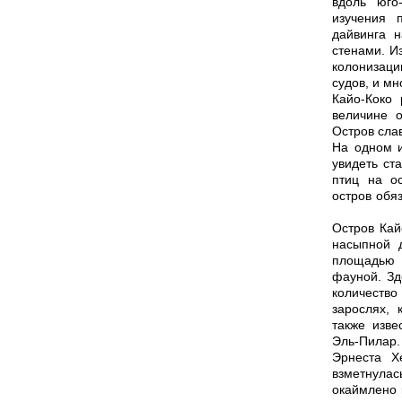
вдоль юго
изучения 
дайвинга 
стенами. И
колонизаци
судов, и м
Кайо-Коко 
величине о
Остров сла
На одном 
увидеть ст
птиц на о
остров обя
Остров Кай
насыпной 
площадью 1
фауной. Зд
количество
зарослях, 
также изве
Эль-Пилар.
Эрнеста Х
взметнула
окаймлено 