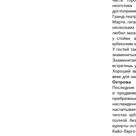
часть гор
неоготи
достоприм
Гранд-теа
Марти, гиг
нескольких
любил заха
у стойки, 
кубинским 
У гостей т
знаменитых 
Знаменитая
встретишь 
Хороший ви
веке для з
Острова
Последние 
и продвиже
прибрежны
наслаждени
насчитывае
тяготах ку
полной без
курорты ос
Кайо-Ларго