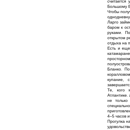
считается 
Большому Б
Чтобы полу
однодневну
Ларго займ
баром к ос
руками. П
открытом р
отдыха на 
Есть и еще
катамаран
просторно
полуостров
Бланко. По
кораллово
купание, 
завершаетс
Те, кого 
Атлантике.
не только
специальн
приготовле
4–5 часов и
Прогулка н
удовольств