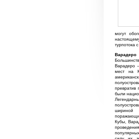
могут обог
настоящему
турпотока 
Варадеро
Большинст
Варадеро —
мест на К
американск
полуостров
превратив 
были нацио
Легендарн
полуостров
шириной в
поражающие
Кубы, Вара
проведени
популярных
силу их з