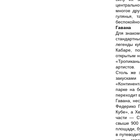
центрально
многое дру
гулянья, 
беспокойно
Гавана
Для знаком
стандартны
легенды ку
Кабаре, п
открытым н
«Тропиканы
артистов.
Столь же 
закусками
«Континент
парке на б
переходит в
Гавана, не
Федерико Г
Кубе», а Х
части — С
свыше 900 
площади, б
в путеводи